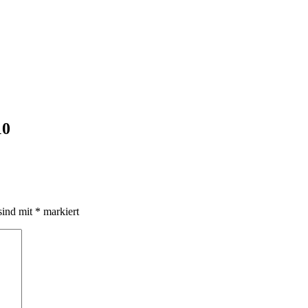
10
sind mit
*
markiert