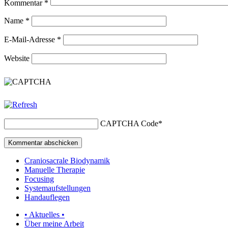
Kommentar
*
Name
*
E-Mail-Adresse
*
Website
CAPTCHA Code
*
Craniosacrale Biodynamik
Manuelle Therapie
Focusing
Systemaufstellungen
Handauflegen
• Aktuelles •
Über meine Arbeit