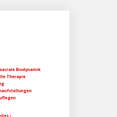
sacrale Biodynamik
le Therapie
ng
maufstellungen
uflegen
lles •