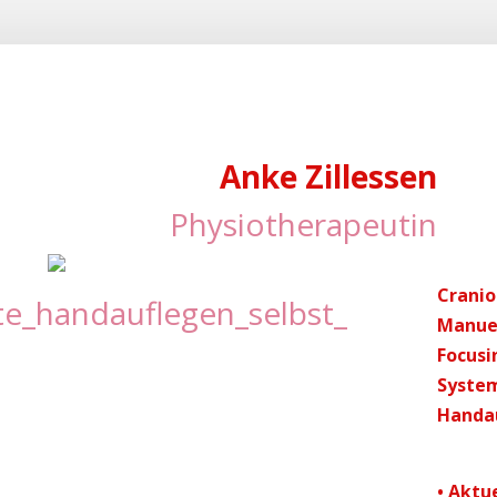
Anke Zillessen
Physiotherapeutin
Cranio
te_handauflegen_selbst_
Manuel
Focusi
Syste
Handa
• Aktue