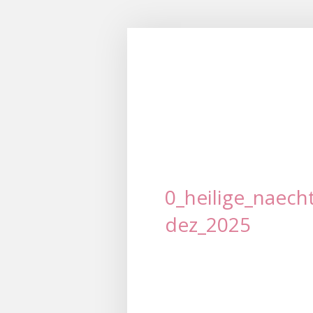
0_heilige_naech
dez_2025