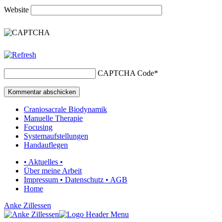
Website
CAPTCHA Code
*
Craniosacrale Biodynamik
Manuelle Therapie
Focusing
Systemaufstellungen
Handauflegen
• Aktuelles •
Über meine Arbeit
Impressum • Datenschutz • AGB
Home
Anke Zillessen