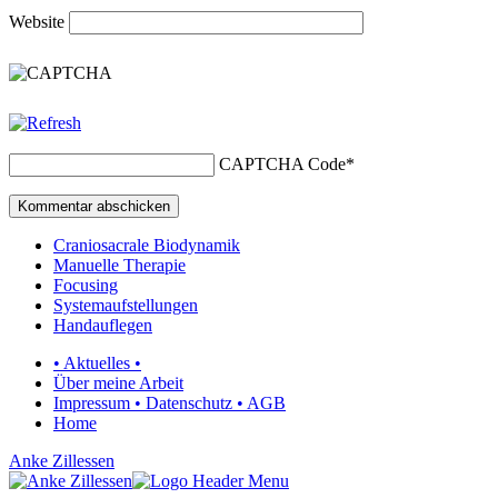
Website
CAPTCHA Code
*
Craniosacrale Biodynamik
Manuelle Therapie
Focusing
Systemaufstellungen
Handauflegen
• Aktuelles •
Über meine Arbeit
Impressum • Datenschutz • AGB
Home
Anke Zillessen