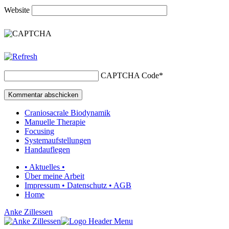
Website
CAPTCHA Code
*
Craniosacrale Biodynamik
Manuelle Therapie
Focusing
Systemaufstellungen
Handauflegen
• Aktuelles •
Über meine Arbeit
Impressum • Datenschutz • AGB
Home
Anke Zillessen